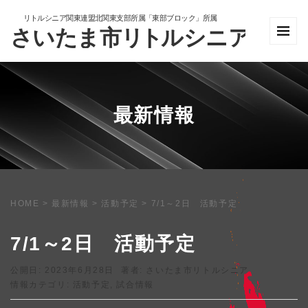
最新情報
HOME
>
最新情報
>
活動予定
>
7/1～2日 活動予定
7/1～2日 活動予定
公開日: 2023年6月28日
著者:
さいたま市リトルシニア
情報カテゴリ:
活動予定
,
試合情報