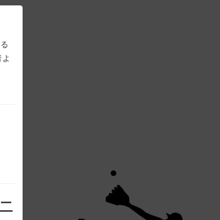
ある
者よ
第二