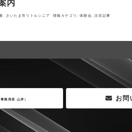
案内
者:
さいたま市リトルシニア
情報カテゴリ:
体験会
,
注目記事
お問
（事務局長 山岸）