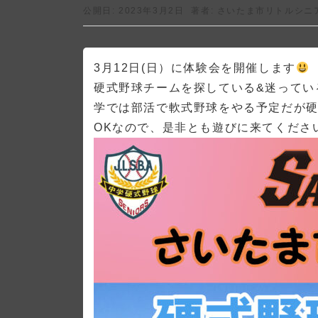
公開日: 2023年3月2日
著者:
さいたま市リトルシニ
3月12日(日）に体験会を開催します
硬式野球チームを探している&迷ってい
学では部活で軟式野球をやる予定だが
OKなので、是非とも遊びに来てくださ