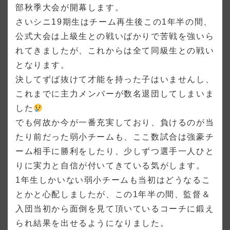
部秋季大会が開幕します。
さいシニ19期生はチーム再生後この1年半の間、
公式大会は上級生との戦いばかりで苦戦を強いら
れてきましたが、これからは全て同級生との戦い
となります。
決してずば抜けて才能を持った子はいませんし、
これまでに主力メンバーが数名退団してしまいま
した
でも何故か今が一番充実しており、負けるのが当
たり前だった弱小チームも、ここ数試合は強豪チ
ーム相手に勝利をしたり、少しずつ選手一人ひと
りに実力と自信が付いてきている気がします。
1年生しかいない弱小チームも当初はどうなるこ
とかと心配しましたが、この1年半の間、監督＆
入団当初から面倒を見て頂いているコーチに鍛え
られ結果を出せるようになりました。